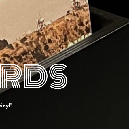
ORDS
inyl!