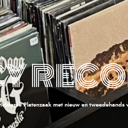
CY REC
elderse Platenzaak met nieuw en tweedehands v