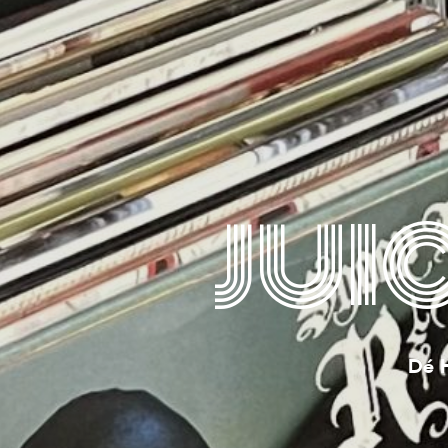
JUI
Dé H